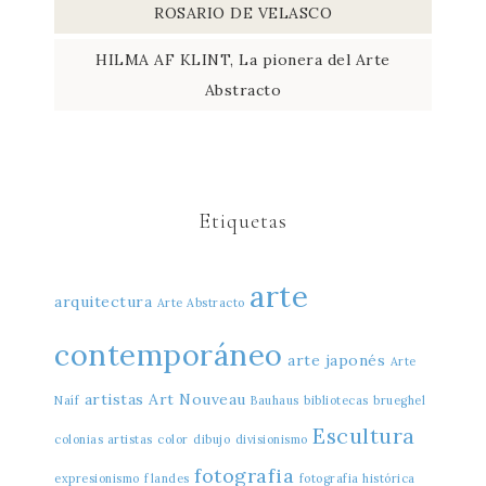
ROSARIO DE VELASCO
HILMA AF KLINT, La pionera del Arte
Abstracto
Etiquetas
arte
arquitectura
Arte Abstracto
contemporáneo
arte japonés
Arte
artistas
Art Nouveau
Naíf
Bauhaus
bibliotecas
brueghel
Escultura
colonias artistas
color
dibujo
divisionismo
fotografia
expresionismo
flandes
fotografia histórica