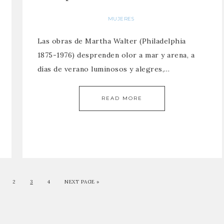
MUJERES
Las obras de Martha Walter (Philadelphia
1875-1976) desprenden olor a mar y arena, a
días de verano luminosos y alegres,…
READ MORE
2
3
4
NEXT PAGE »