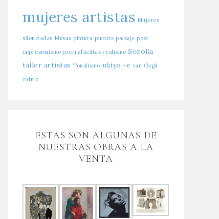
mujeres artistas
Mujeres
silenciadas
Musas
pintura
pintura paisaje
post
Sorolla
impresionismo
prerrafaelitas
realismo
taller artistas
ukiyo.-e
Tonalismo
van Gogh
vidrio
ESTAS SON ALGUNAS DE
NUESTRAS OBRAS A LA
VENTA