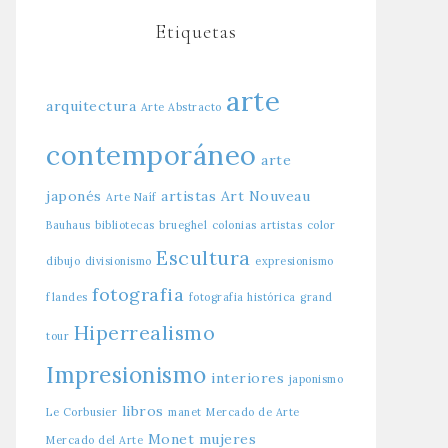
Etiquetas
arte
arquitectura
Arte Abstracto
contemporáneo
arte
japonés
artistas
Art Nouveau
Arte Naíf
Bauhaus
bibliotecas
brueghel
colonias artistas
color
Escultura
dibujo
divisionismo
expresionismo
fotografia
flandes
fotografia histórica
grand
Hiperrealismo
tour
Impresionismo
interiores
japonismo
libros
Le Corbusier
manet
Mercado de Arte
Monet
mujeres
Mercado del Arte