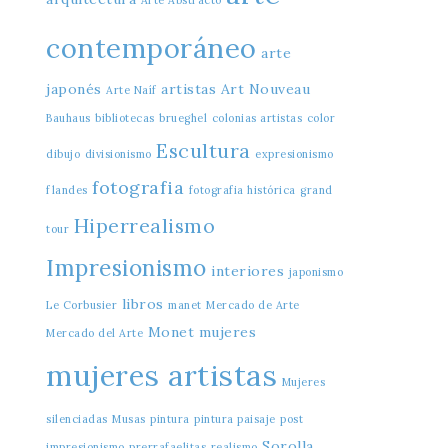
Arte Abstracto
contemporáneo
arte
japonés
artistas
Art Nouveau
Arte Naíf
Bauhaus
bibliotecas
brueghel
colonias artistas
color
Escultura
dibujo
divisionismo
expresionismo
fotografia
flandes
fotografia histórica
grand
Hiperrealismo
tour
Impresionismo
interiores
japonismo
libros
Le Corbusier
manet
Mercado de Arte
Monet
mujeres
Mercado del Arte
mujeres artistas
Mujeres
silenciadas
Musas
pintura
pintura paisaje
post
Sorolla
impresionismo
prerrafaelitas
realismo