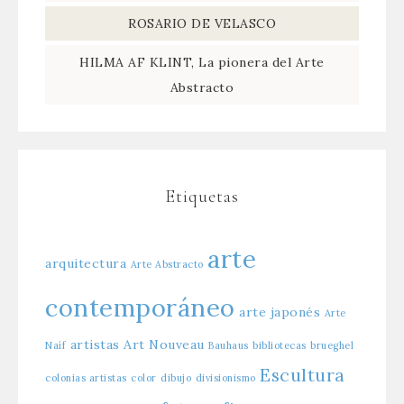
ROSARIO DE VELASCO
HILMA AF KLINT, La pionera del Arte
Abstracto
Etiquetas
arte
arquitectura
Arte Abstracto
contemporáneo
arte japonés
Arte
artistas
Art Nouveau
Naíf
Bauhaus
bibliotecas
brueghel
Escultura
colonias artistas
color
dibujo
divisionismo