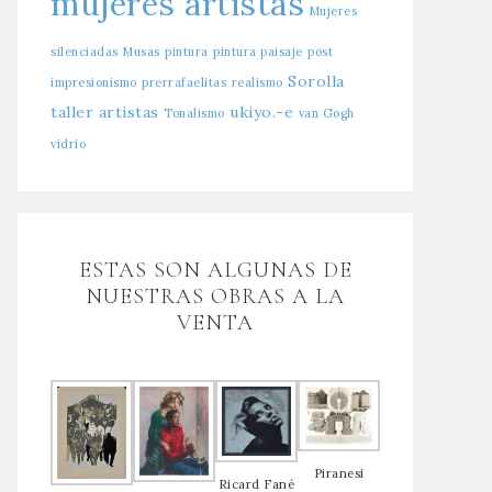
mujeres artistas
Mujeres
silenciadas
Musas
pintura
pintura paisaje
post
Sorolla
impresionismo
prerrafaelitas
realismo
taller artistas
ukiyo.-e
Tonalismo
van Gogh
vidrio
ESTAS SON ALGUNAS DE
NUESTRAS OBRAS A LA
VENTA
Piranesi
Ricard Fané