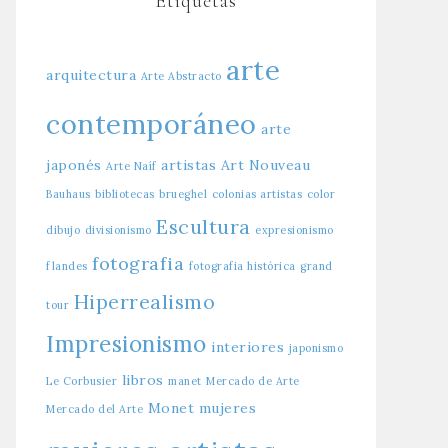
Etiquetas
arte
arquitectura
Arte Abstracto
contemporáneo
arte
japonés
artistas
Art Nouveau
Arte Naíf
Bauhaus
bibliotecas
brueghel
colonias artistas
color
Escultura
dibujo
divisionismo
expresionismo
fotografia
flandes
fotografia histórica
grand
Hiperrealismo
tour
Impresionismo
interiores
japonismo
libros
Le Corbusier
manet
Mercado de Arte
Monet
mujeres
Mercado del Arte