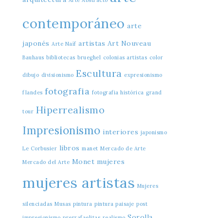
Arte Abstracto
contemporáneo
arte
japonés
artistas
Art Nouveau
Arte Naíf
Bauhaus
bibliotecas
brueghel
colonias artistas
color
Escultura
dibujo
divisionismo
expresionismo
fotografia
flandes
fotografia histórica
grand
Hiperrealismo
tour
Impresionismo
interiores
japonismo
libros
Le Corbusier
manet
Mercado de Arte
Monet
mujeres
Mercado del Arte
mujeres artistas
Mujeres
silenciadas
Musas
pintura
pintura paisaje
post
Sorolla
impresionismo
prerrafaelitas
realismo