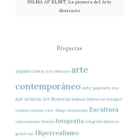
HILMA AF KLINT, La pionera del Arte
Abstracto
Etiquetas
arte
arquitectura
Arte Abstracto
contemporáneo
arte japonés
Arte
artistas
Art Nouveau
Naíf
Bauhaus
bibliotecas
brueghel
Escultura
colonias artistas
color
dibujo
divisionismo
fotografia
expresionismo
flandes
fotografia histórica
Hiperrealismo
grand tour