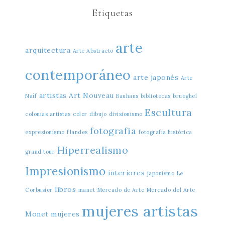
Etiquetas
arte
arquitectura
Arte Abstracto
contemporáneo
arte japonés
Arte
artistas
Art Nouveau
Naíf
Bauhaus
bibliotecas
brueghel
Escultura
colonias artistas
color
dibujo
divisionismo
fotografia
expresionismo
flandes
fotografia histórica
Hiperrealismo
grand tour
Impresionismo
interiores
japonismo
Le
libros
Corbusier
manet
Mercado de Arte
Mercado del Arte
mujeres artistas
Monet
mujeres