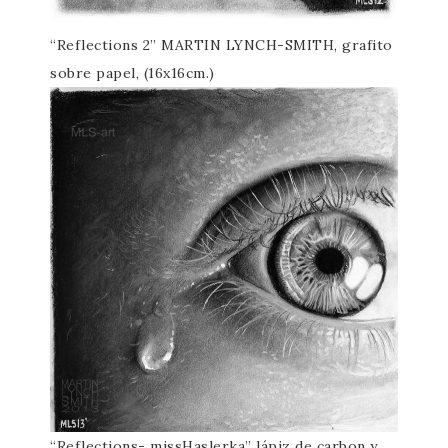
“Reflections 2” MARTIN LYNCH-SMITH, grafito
sobre papel, (16x16cm.)
“Reflections- missHaslerka” lápiz de carbon y