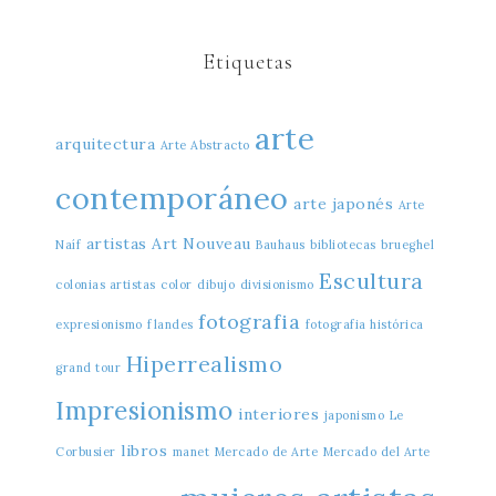
Etiquetas
arte
arquitectura
Arte Abstracto
contemporáneo
arte japonés
Arte
artistas
Art Nouveau
Naíf
Bauhaus
bibliotecas
brueghel
Escultura
colonias artistas
color
dibujo
divisionismo
fotografia
expresionismo
flandes
fotografia histórica
Hiperrealismo
grand tour
Impresionismo
interiores
japonismo
Le
libros
Corbusier
manet
Mercado de Arte
Mercado del Arte