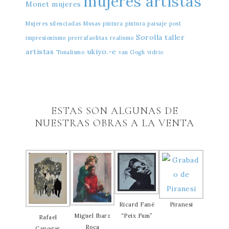
mujeres artistas
Monet
mujeres
Mujeres silenciadas
Musas
pintura
pintura paisaje
post
Sorolla
taller
impresionismo
prerrafaelitas
realismo
artistas
ukiyo.-e
Tonalismo
van Gogh
vidrio
ESTAS SON ALGUNAS DE
NUESTRAS OBRAS A LA VENTA
Ricard Fané
Piranesi
Miguel Ibarz
“Peix Fum”
Rafael
Roca
Canogar