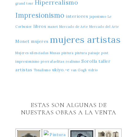
Hiperrealismo
grand tour
Impresionismo
interiores
japonismo
Le
libros
Corbusier
manet
Mercado de Arte
Mercado del Arte
mujeres artistas
Monet
mujeres
Mujeres silenciadas
Musas
pintura
pintura paisaje
post
Sorolla
taller
impresionismo
prerrafaelitas
realismo
artistas
ukiyo.-e
Tonalismo
van Gogh
vidrio
ESTAS SON ALGUNAS DE
NUESTRAS OBRAS A LA VENTA