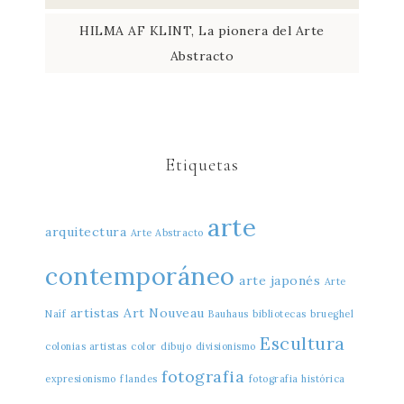
HILMA AF KLINT, La pionera del Arte
Abstracto
Etiquetas
arte
arquitectura
Arte Abstracto
contemporáneo
arte japonés
Arte
artistas
Art Nouveau
Naíf
Bauhaus
bibliotecas
brueghel
Escultura
colonias artistas
color
dibujo
divisionismo
fotografia
expresionismo
flandes
fotografia histórica