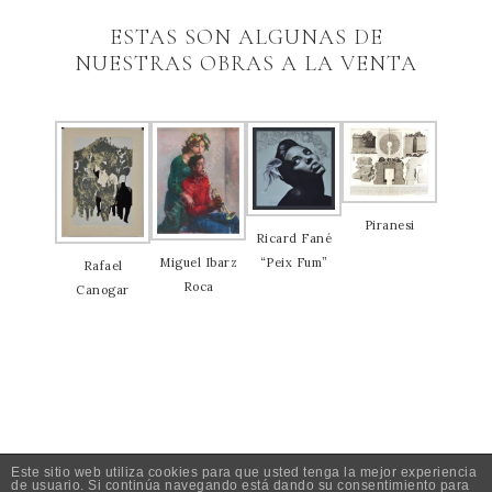
ESTAS SON ALGUNAS DE
NUESTRAS OBRAS A LA VENTA
Piranesi
Ricard Fané
Miguel Ibarz
“Peix Fum”
Rafael
Roca
Canogar
MENU
Este sitio web utiliza cookies para que usted tenga la mejor experiencia
de usuario. Si continúa navegando está dando su consentimiento para