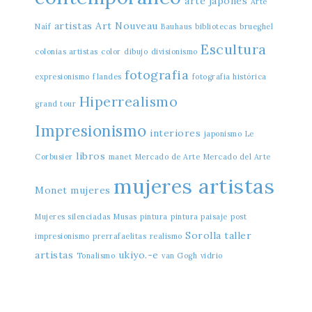
arte japonés
Arte
artistas
Art Nouveau
Naíf
Bauhaus
bibliotecas
brueghel
Escultura
colonias artistas
color
dibujo
divisionismo
fotografia
expresionismo
flandes
fotografia histórica
Hiperrealismo
grand tour
Impresionismo
interiores
japonismo
Le
libros
Corbusier
manet
Mercado de Arte
Mercado del Arte
mujeres artistas
Monet
mujeres
Mujeres silenciadas
Musas
pintura
pintura paisaje
post
Sorolla
taller
impresionismo
prerrafaelitas
realismo
artistas
ukiyo.-e
Tonalismo
van Gogh
vidrio