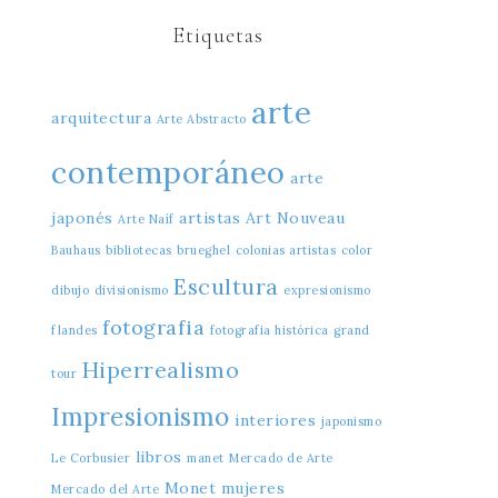
Etiquetas
arte
arquitectura
Arte Abstracto
contemporáneo
arte
japonés
artistas
Art Nouveau
Arte Naíf
Bauhaus
bibliotecas
brueghel
colonias artistas
color
Escultura
dibujo
divisionismo
expresionismo
fotografia
flandes
fotografia histórica
grand
Hiperrealismo
tour
Impresionismo
interiores
japonismo
libros
Le Corbusier
manet
Mercado de Arte
Monet
mujeres
Mercado del Arte