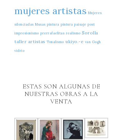
mujeres artistas
Mujeres
silenciadas
Musas
pintura
pintura paisaje
post
Sorolla
impresionismo
prerrafaelitas
realismo
taller artistas
ukiyo.-e
Tonalismo
van Gogh
vidrio
ESTAS SON ALGUNAS DE
NUESTRAS OBRAS A LA
VENTA