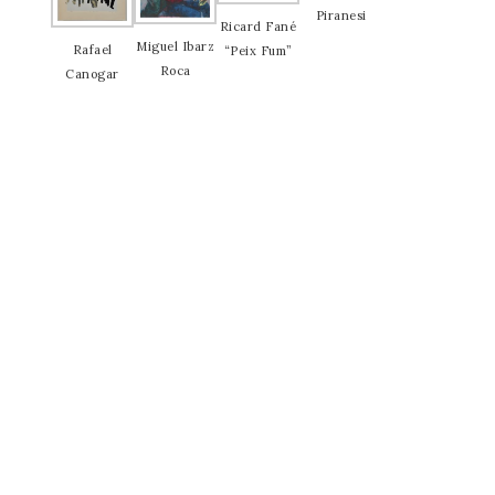
Piranesi
Ricard Fané
Miguel Ibarz
Rafael
“Peix Fum”
Roca
Canogar